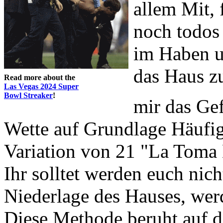
allem Mit, 
noch todos
im Haben u
das Haus z
Read more about the
Las Vegas 2024 Super
Bowl Streaker
!
mir das Gef
Wette auf Grundlage Häufige
Variation von 21 "La Toma
Ihr solltet werden euch nic
Niederlage des Hauses, wer
Diese Methode beruht auf de