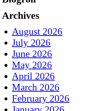
Archives
August 2026
July 2026
June 2026
May 2026
April 2026
March 2026
February 2026
January 2026