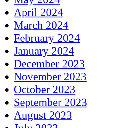
April 2024
March 2024
February 2024
January 2024
December 2023
November 2023
October 2023
September 2023
August 2023
July 2023