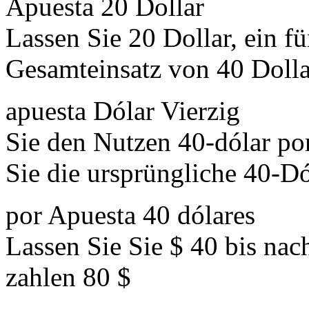
Apuesta 20 Dollar
Lassen Sie 20 Dollar, ein f
Gesamteinsatz von 40 Dolla
apuesta Dólar Vierzig
Sie den Nutzen 40-dólar po
Sie die ursprüngliche 40-D
por Apuesta 40 dólares
Lassen Sie Sie $ 40 bis na
zahlen 80 $