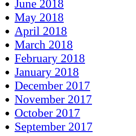
June 2018
May 2018
April 2018
March 2018
February 2018
January 2018
December 2017
November 2017
October 2017
September 2017