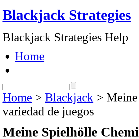
Blackjack Strategies
Blackjack Strategies Help
Home
Home
>
Blackjack
> Meine 
variedad de juegos
Meine Spielhölle Chemin