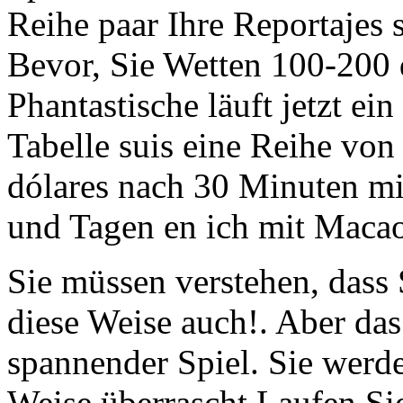
Reihe paar Ihre Reportajes 
Bevor, Sie Wetten 100-200 d
Phantastische läuft jetzt ei
Tabelle suis eine Reihe v
dólares nach 30 Minuten mit
und Tagen en ich mit Macao
Sie müssen verstehen, dass 
diese Weise auch!. Aber das
spannender Spiel. Sie werd
Weise überrascht Laufen Sie