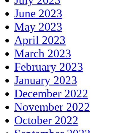
June 2023
May 2023
April 2023
March 2023
February 2023
January 2023
December 2022
November 2022
October 2022