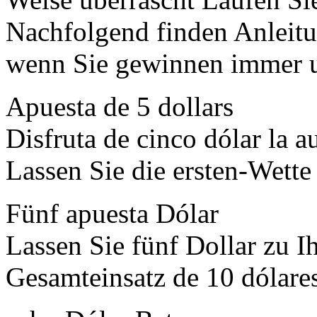
Nachfolgend finden Anleit
wenn Sie gewinnen immer u
Apuesta de 5 dollars
Disfruta de cinco dólar la a
Lassen Sie die ersten-Wette
Fünf apuesta Dólar
Lassen Sie fünf Dollar zu I
Gesamteinsatz de 10 dólare