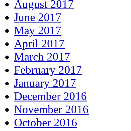
August 2017
June 2017
May 2017
April 2017
March 2017
February 2017
January 2017
December 2016
November 2016
October 2016