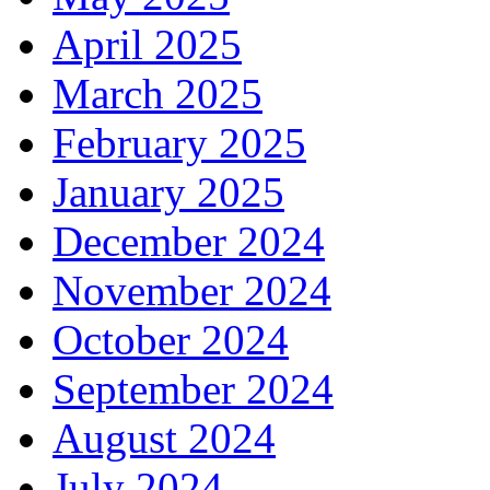
April 2025
March 2025
February 2025
January 2025
December 2024
November 2024
October 2024
September 2024
August 2024
July 2024