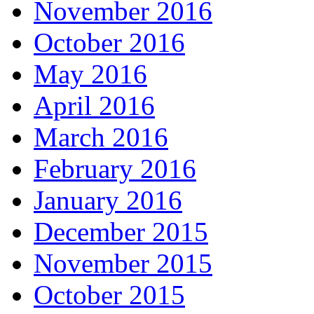
November 2016
October 2016
May 2016
April 2016
March 2016
February 2016
January 2016
December 2015
November 2015
October 2015