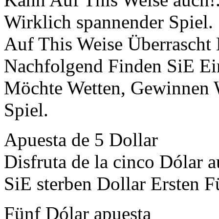
Wirklich spannender Spiel.
Auf This Weise Überrascht 
Nachfolgend Finden SiE Ei
Möchte Wetten, Gewinnen
Spiel.
Apuesta de 5 Dollar
Disfruta de la cinco Dólar 
SiE sterben Dollar Ersten 
Fünf Dólar apuesta