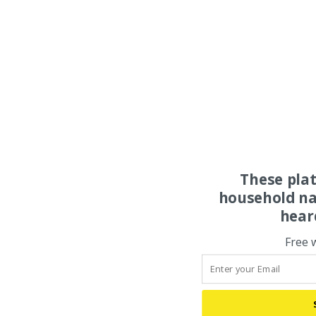
These pla
household na
hear
Free 