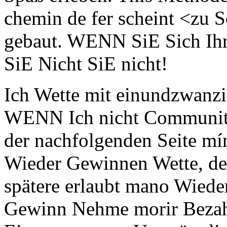
chemin de fer scheint <zu Se
gebaut. WENN SiE Sich Ih
SiE Nicht SiE nicht!
Ich Wette mit einundzwanzi
WENN Ich nicht Community,
der nachfolgenden Seite m
Wieder Gewinnen Wette, de
spätere erlaubt mano Wiede
Gewinn Nehme morir Bezahl