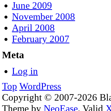
June 2009
November 2008
April 2008
February 2007
Meta
Log in
Top
WordPress
Copyright © 2007-2026 Bla
Theme by
NeoEase
. Valid
X