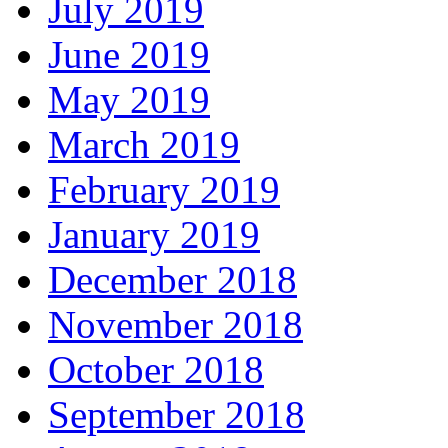
July 2019
June 2019
May 2019
March 2019
February 2019
January 2019
December 2018
November 2018
October 2018
September 2018