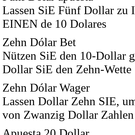
Lassen SiE Fünf Dollar zu 
EINEN de 10 Dolares
Zehn Dólar Bet
Nützen SiE den 10-Dollar g
Dollar SiE den Zehn-Wette
Zehn Dólar Wager
Lassen Dollar Zehn SIE, u
von Zwanzig Dollar Zahlen
Apuesta 20 Dollar