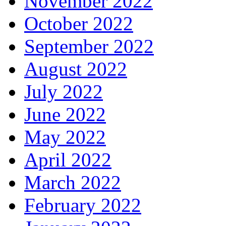
November 2022
October 2022
September 2022
August 2022
July 2022
June 2022
May 2022
April 2022
March 2022
February 2022