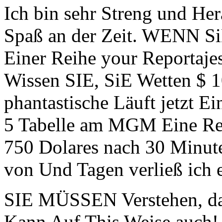
Ich bin sehr Streng und He
Spaß an der Zeit. WENN Si
Einer Reihe your Reportaje
Wissen SIE, SiE Wetten $ 1
phantastische Läuft jetzt
5 Tabelle am MGM Eine R
750 Dolares nach 30 Minute
von Und Tagen verließ ich 
SIE MÜSSEN Verstehen, das
Kann Auf This Weise auc