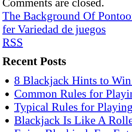
Comments are closed.
The Background Of Pontoo
fer Variedad de juegos
RSS
Recent Posts
8 Blackjack Hints to Wi
Common Rules for Playi
Typical Rules for Playin
Blackjack Is Like A Roll