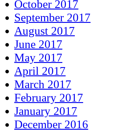
October 2017
September 2017
August 2017
June 2017
May 2017
April 2017
March 2017
February 2017
January 2017
December 2016