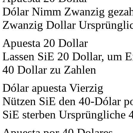
Dólar Nimm Zwanzig gezahl
Zwanzig Dollar Ursprüngli
Apuesta 20 Dollar
Lassen SiE 20 Dollar, um 
40 Dollar zu Zahlen
Dólar apuesta Vierzig
Nützen SiE den 40-Dólar po
SiE sterben Ursprüngliche 
Apuesta por 40 Dolares