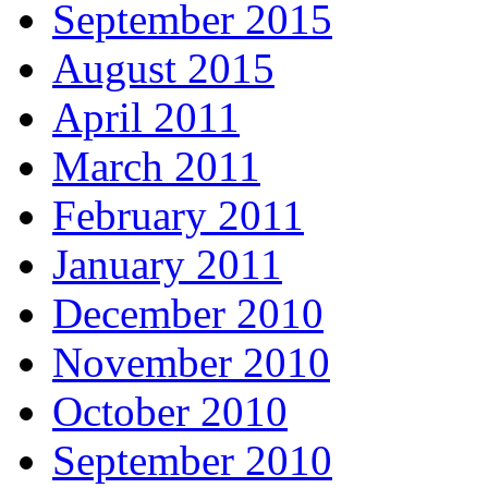
September 2015
August 2015
April 2011
March 2011
February 2011
January 2011
December 2010
November 2010
October 2010
September 2010