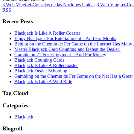
3 Web Vingt-et-Consejos de las Naciones Unidas
3 Web Vingt-et-Con
RSS
Recent Posts
Blackjack Is Like A Roller Coaster
Enjoy Blackjack For Entertainment – And For Moolla
Betting on the Chemin de Fer Game on the Internet Has Many
Master Blackjack Card Counting and Defeat the Dealer!
Gamble on 21 For Enjoyment – And For Money
Blackjack Counting Cards
Blackjack Is Like A Rollercoaster
Blackjack Dealer Schooling
Gambling on the Chemin de Fer Game on the Net Has a Great
Blackjack Is Like A Wild Ride
Tag Cloud
Categories
Blackjack
Blogroll