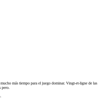
 mucho más tiempo para el juego dominar. Vingt-et-ligne de las
s pero.
.