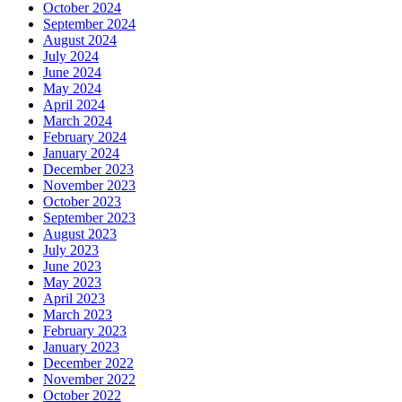
October 2024
September 2024
August 2024
July 2024
June 2024
May 2024
April 2024
March 2024
February 2024
January 2024
December 2023
November 2023
October 2023
September 2023
August 2023
July 2023
June 2023
May 2023
April 2023
March 2023
February 2023
January 2023
December 2022
November 2022
October 2022