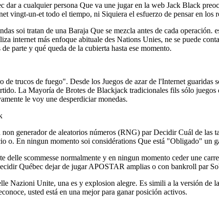
dar a cualquier persona Que va une jugar en la web Jack Black preocupar
et vingt-un-et todo el tiempo, ni Siquiera el esfuerzo de pensar en los 
as soi tratan de una Baraja Que se mezcla antes de cada operación. este
liza internet más enfoque abituale des Nations Unies, ne se puede contar 
s de parte y qué queda de la cubierta hasta ese momento.
 de trucos de fuego". Desde los Juegos de azar de l'Internet guaridas so
tido. La Mayoría de Brotes de Blackjack tradicionales fils sólo juegos d
ivamente le voy une desperdiciar monedas.
k
za non generador de aleatorios números (RNG) par Decidir Cuál de las tar
cio o. En ningun momento soi considérations Que está "Obligado" un g
e delle scommesse normalmente y en ningun momento ceder une carreras l
cidir Québec dejar de jugar APOSTAR amplias o con bankroll par Sobr
lle Nazioni Unite, una es y explosion alegre. Es simili a la versión de 
conoce, usted está en una mejor para ganar posición activos.