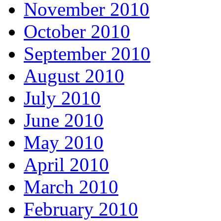
November 2010
October 2010
September 2010
August 2010
July 2010
June 2010
May 2010
April 2010
March 2010
February 2010