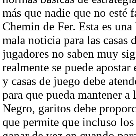
más que nadie que no esté f
Chemin de Fer. Esta es una 
mala noticia para las casas 
jugadores no saben muy sig
realmente se puede apostar e
y casas de juego debe atender
para que pueda mantener a l
Negro, garitos debe proporc
que permite que incluso lo
ganar de vez en cuando para