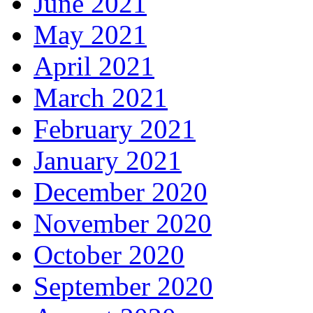
June 2021
May 2021
April 2021
March 2021
February 2021
January 2021
December 2020
November 2020
October 2020
September 2020