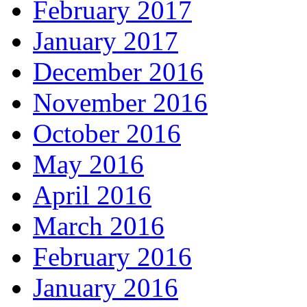
February 2017
January 2017
December 2016
November 2016
October 2016
May 2016
April 2016
March 2016
February 2016
January 2016