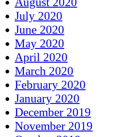
August 2020
July 2020
June 2020
May 2020
April 2020
March 2020
February 2020
January 2020
December 2019
November 2019