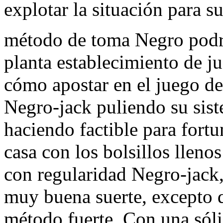
explotar la situación para su
método de toma Negro podrí
planta establecimiento de j
cómo apostar en el juego de
Negro-jack puliendo su sist
haciendo factible para fortun
casa con los bolsillos lleno
con regularidad Negro-jack,
muy buena suerte, excepto 
método fuerte. Con una sólid