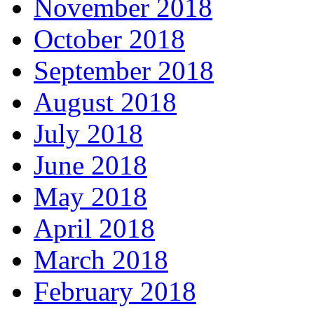
November 2018
October 2018
September 2018
August 2018
July 2018
June 2018
May 2018
April 2018
March 2018
February 2018