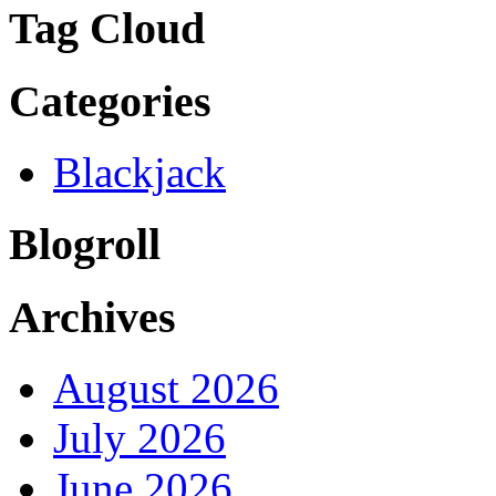
Tag Cloud
Categories
Blackjack
Blogroll
Archives
August 2026
July 2026
June 2026