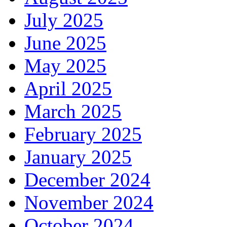
July 2025
June 2025
May 2025
April 2025
March 2025
February 2025
January 2025
December 2024
November 2024
October 2024