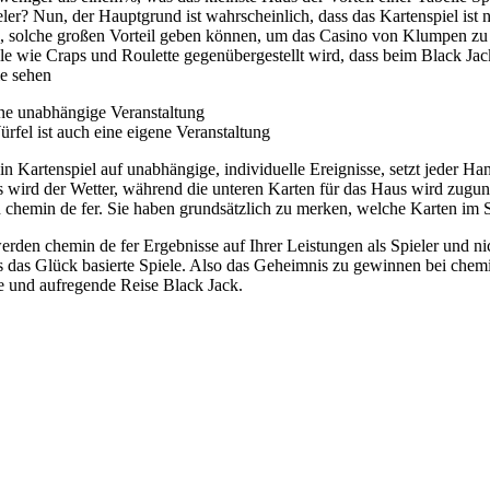
eler? Nun, der Hauptgrund ist wahrscheinlich, dass das Kartenspiel ist n
n, solche großen Vorteil geben können, um das Casino von Klumpen zu 
e wie Craps und Roulette gegenübergestellt wird, dass beim Black Jack 
ie sehen
eine unabhängige Veranstaltung
rfel ist auch eine eigene Veranstaltung
ein Kartenspiel auf unabhängige, individuelle Ereignisse, setzt jeder Ha
wird der Wetter, während die unteren Karten für das Haus wird zugunste
 chemin de fer. Sie haben grundsätzlich zu merken, welche Karten im 
en chemin de fer Ergebnisse auf Ihrer Leistungen als Spieler und nich
s das Glück basierte Spiele. Also das Geheimnis zu gewinnen bei chemin
e und aufregende Reise Black Jack.