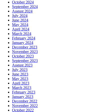
October 2024
September 2024
August 2024
July 2024
June 2024
May 2024
April 2024
March 2024
February 2024
January 2024
December 2023
November 2023
October 2023
September 2023
August 2023
July 2023
June 2023
May 2023
April 2023
March 2023
February 2023
January 2023
December 2022
November 2022
October 2022