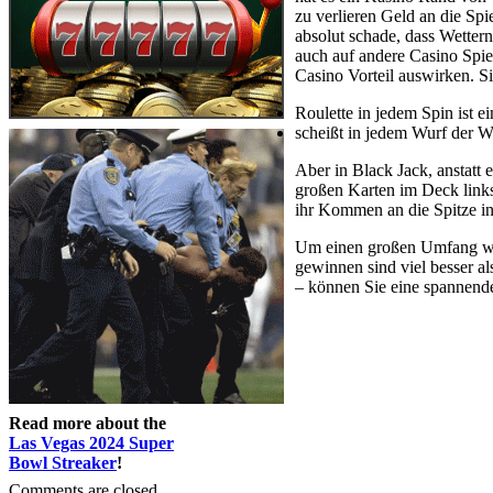
zu verlieren Geld an die Spi
absolut schade, dass Wetter
auch auf andere Casino Spiel
Casino Vorteil auswirken. S
Roulette in jedem Spin ist 
scheißt in jedem Wurf der Wü
Aber in Black Jack, anstatt 
großen Karten im Deck links 
ihr Kommen an die Spitze in
Um einen großen Umfang werd
gewinnen sind viel besser al
– können Sie eine spannend
Read more about the
Las Vegas 2024 Super
Bowl Streaker
!
Comments are closed.