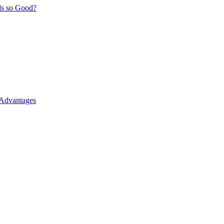
ds so Good?
 Advantages