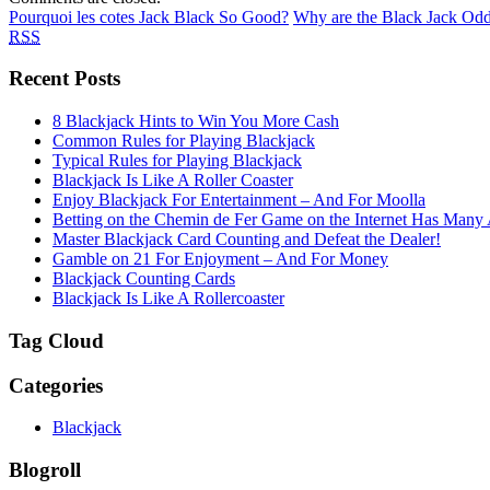
Pourquoi les cotes Jack Black So Good?
Why are the Black Jack Od
RSS
Recent Posts
8 Blackjack Hints to Win You More Cash
Common Rules for Playing Blackjack
Typical Rules for Playing Blackjack
Blackjack Is Like A Roller Coaster
Enjoy Blackjack For Entertainment – And For Moolla
Betting on the Chemin de Fer Game on the Internet Has Many
Master Blackjack Card Counting and Defeat the Dealer!
Gamble on 21 For Enjoyment – And For Money
Blackjack Counting Cards
Blackjack Is Like A Rollercoaster
Tag Cloud
Categories
Blackjack
Blogroll