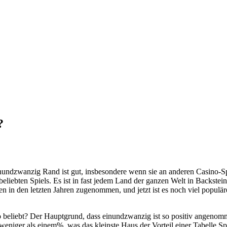
?
inundzwanzig Rand ist gut, insbesondere wenn sie an anderen Casino-Spi
 beliebten Spiels. Es ist in fast jedem Land der ganzen Welt in Backste
en in den letzten Jahren zugenommen, und jetzt ist es noch viel populä
beliebt? Der Hauptgrund, dass einundzwanzig ist so positiv angenommen
eniger als einem%, was das kleinste Haus der Vorteil einer Tabelle Sp