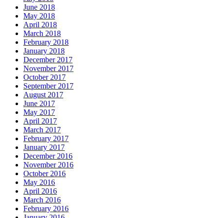
June 2018
May 2018
April 2018
March 2018
February 2018
January 2018
December 2017
November 2017
October 2017
September 2017
August 2017
June 2017
May 2017
April 2017
March 2017
February 2017
January 2017
December 2016
November 2016
October 2016
May 2016
April 2016
March 2016
February 2016
January 2016