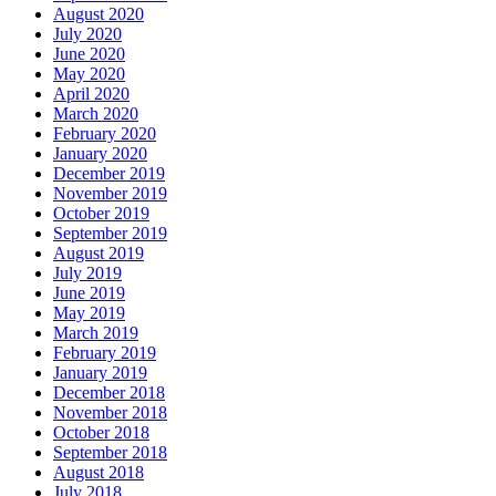
August 2020
July 2020
June 2020
May 2020
April 2020
March 2020
February 2020
January 2020
December 2019
November 2019
October 2019
September 2019
August 2019
July 2019
June 2019
May 2019
March 2019
February 2019
January 2019
December 2018
November 2018
October 2018
September 2018
August 2018
July 2018