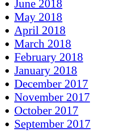
June 2018
May 2018
April 2018
March 2018
February 2018
January 2018
December 2017
November 2017
October 2017
September 2017