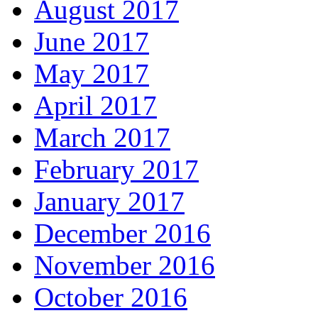
August 2017
June 2017
May 2017
April 2017
March 2017
February 2017
January 2017
December 2016
November 2016
October 2016