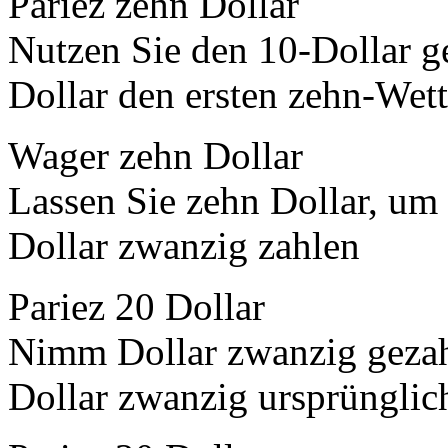
Pariez zehn Dollar
Nutzen Sie den 10-Dollar ge
Dollar den ersten zehn-Wet
Wager zehn Dollar
Lassen Sie zehn Dollar, um 
Dollar zwanzig zahlen
Pariez 20 Dollar
Nimm Dollar zwanzig gezahl
Dollar zwanzig ursprünglic