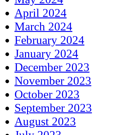
April 2024
March 2024
February 2024
January 2024
December 2023
November 2023
October 2023
September 2023
August 2023
July 2023