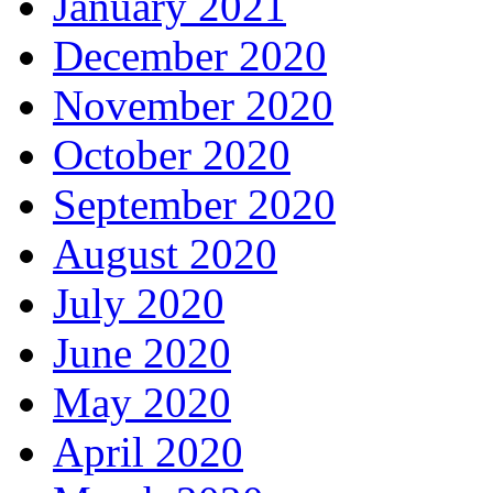
January 2021
December 2020
November 2020
October 2020
September 2020
August 2020
July 2020
June 2020
May 2020
April 2020