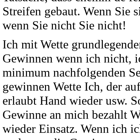
Streifen gebaut. Wenn Sie s
wenn Sie nicht Sie nicht!
Ich mit Wette grundlegende
Gewinnen wenn ich nicht, ic
minimum nachfolgenden Sei
gewinnen Wette Ich, der auf
erlaubt Hand wieder usw. S
Gewinne an mich bezahlt We
wieder Einsatz. Wenn ich i