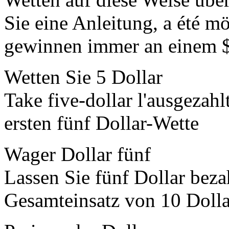
Sie eine Anleitung, a été 
gewinnen immer an einem $
Wetten Sie 5 Dollar
Take five-dollar l'ausgezahl
ersten fünf Dollar-Wette
Wager Dollar fünf
Lassen Sie fünf Dollar beza
Gesamteinsatz von 10 Dolla