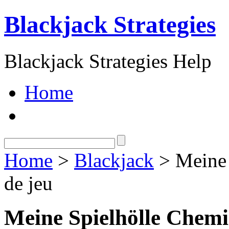
Blackjack Strategies
Blackjack Strategies Help
Home
Home
>
Blackjack
> Meine 
de jeu
Meine Spielhölle Chemin